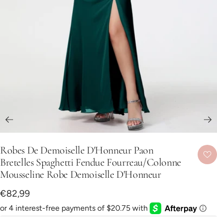
Aller
au
Robes De Demoiselle D'Honneur Paon
slide
Bretelles Spaghetti Fendue Fourreau/Colonne
1
Mousseline Robe Demoiselle D'Honneur
Prix
€82,99
de