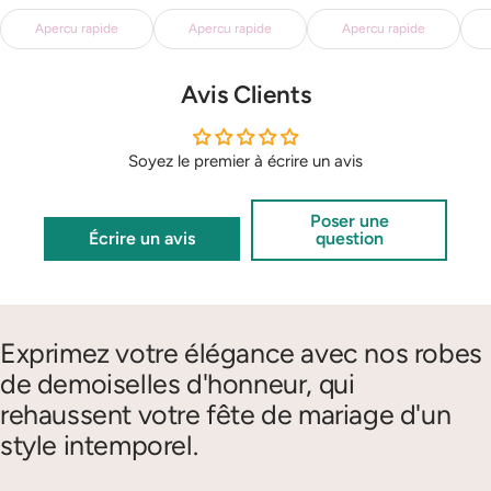
de
de
de
de
Apercu rapide
Apercu rapide
Apercu rapide
vente
vente
vente
ven
Avis Clients
Soyez le premier à écrire un avis
Poser une
Écrire un avis
question
Exprimez votre élégance avec nos robes
de demoiselles d'honneur, qui
rehaussent votre fête de mariage d'un
style intemporel.