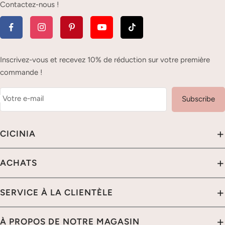
Contactez-nous !
Inscrivez-vous et recevez 10% de réduction sur votre première
commande !
Votre e-mail
Subscribe
+
CICINIA
À PROPOS DE NOUS
+
ACHATS
POLITIQUE DE CONFIDENTIALITÉ
ACHETEZ PAR COULEUR
+
SERVICE À LA CLIENTÈLE
NOTRE GARANTIE
ACHETEZ PAR LONGUEUR
SÉCURITÉ DES DONNÉES
CONTACTEZ-NOUS
+
À PROPOS DE NOTRE MAGASIN
ACHETEZ PAR SILHOUETTE