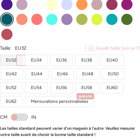
regence
glycine
ivoire
jonquille
lavande
mandarine
vintage_mauve
mure
orchidee
paon
papaye
pasteque
spa
tahiti
trefle
vert_citron
jade
mousse
rose_cannelle
Taille:
EU32
(
Quelle taille suis-je ?)
EU32
EU34
EU36
EU38
EU40
EU42
EU44
EU46
EU48
EU50
EU52
EU54
EU56
EU58
EU60
gratuite
EU62
Mensurations personnalisées
CM
IN
Les tailles standard peuvent varier d'un magasin à l'autre. Veuillez mesurer
votre taille avant de choisir la bonne taille standard !