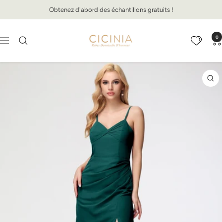
Passer
Obtenez d'abord des échantillons gratuits !
au
contenu
Cicinia.fr
0
Navigation
Zo