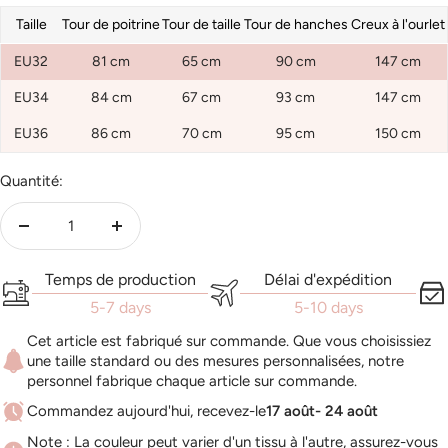
Taille
Tour de poitrine
Tour de taille
Tour de hanches
Creux à l'ourlet
EU32
81 cm
65 cm
90 cm
147 cm
EU34
84 cm
67 cm
93 cm
147 cm
EU36
86 cm
70 cm
95 cm
150 cm
Quantité:
Réduire
Augmenter
la
la
Temps de production
Délai d'expédition
quantité
quantité
5-7 days
5-10 days
Cet article est fabriqué sur commande. Que vous choisissiez
une taille standard ou des mesures personnalisées, notre
personnel fabrique chaque article sur commande.
Commandez aujourd'hui, recevez-le
17 août- 24 août
Note : La couleur peut varier d'un tissu à l'autre, assurez-vous