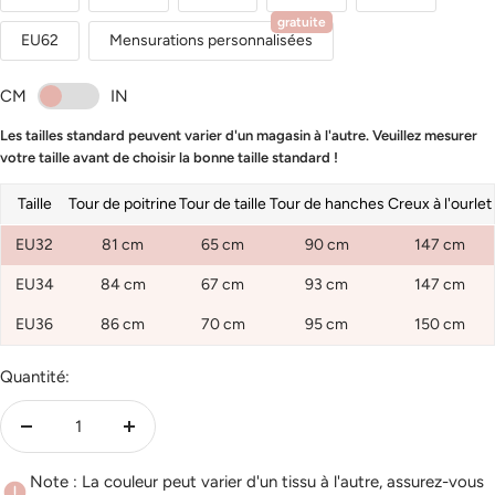
gratuite
EU62
Mensurations personnalisées
CM
IN
Les tailles standard peuvent varier d'un magasin à l'autre. Veuillez mesurer
votre taille avant de choisir la bonne taille standard !
Taille
Tour de poitrine
Tour de taille
Tour de hanches
Creux à l'ourlet
EU32
81 cm
65 cm
90 cm
147 cm
EU34
84 cm
67 cm
93 cm
147 cm
EU36
86 cm
70 cm
95 cm
150 cm
Quantité:
Réduire
Augmenter
la
la
Note : La couleur peut varier d'un tissu à l'autre, assurez-vous
quantité
quantité