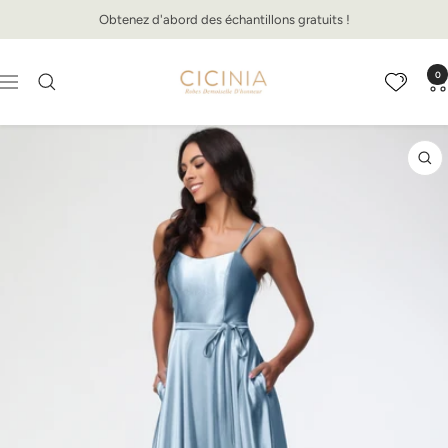
Passer
Obtenez d'abord des échantillons gratuits !
au
contenu
Cicinia.fr
0
Navigation
Zo