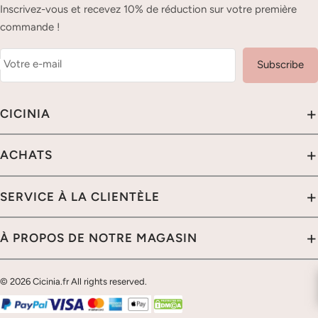
Inscrivez-vous et recevez 10% de réduction sur votre première
commande !
Votre e-mail
Subscribe
+
CICINIA
À PROPOS DE NOUS
+
ACHATS
POLITIQUE DE CONFIDENTIALITÉ
ACHETEZ PAR COULEUR
+
SERVICE À LA CLIENTÈLE
NOTRE GARANTIE
ACHETEZ PAR LONGUEUR
SÉCURITÉ DES DONNÉES
CONTACTEZ-NOUS
+
À PROPOS DE NOTRE MAGASIN
ACHETEZ PAR SILHOUETTE
MÉTHODES DE PAYEMENT
TABLEAU DES COULEURS
ACHETEZ PAR BRETELLES & MANCHES
Centre d'Aide
CICINIA BLOG
TABLEAU DE TAILLE
© 2026 Cicinia.fr All rights reserved.
Chat En Direct
À PROPOS DES COOKIES
E-mail
POLITIQUE DE LIVRAISON