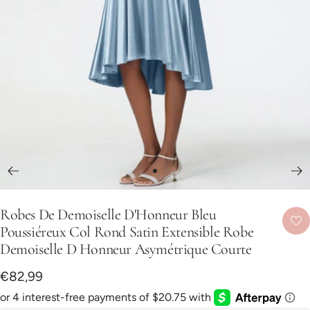
Aller
au
Robes De Demoiselle D'Honneur Bleu
slide
Poussiéreux Col Rond Satin Extensible Robe
1
Demoiselle D Honneur Asymétrique Courte
Prix
€82,99
de