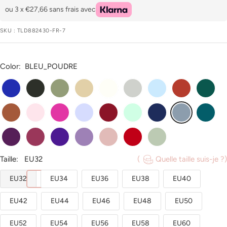
vente
ou 3 x
€27,66
sans frais avec
SKU :
TLD882430-FR-7
Color:
BLEU_POUDRE
bleu_royale
noir
vert_olive
champagne
ivoire
argent
bleu_ciel
rouille
vert_fon
terre_cuite
rose_pale
fuchsia
lavande
bordeaux
vert_menthe
bleu_marine
bleu_poudre
paon
raisin
mure
regence
tahiti
rose_poudre
rouge
sauge_poudree
Taille:
EU32
(
Quelle taille suis-je ?)
EU32
EU34
EU36
EU38
EU40
EU42
EU44
EU46
EU48
EU50
EU52
EU54
EU56
EU58
EU60