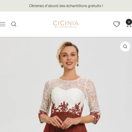
Passer
Obtenez d'abord des échantillons gratuits !
au
contenu
Cicinia.fr
0
Navigation
Zo