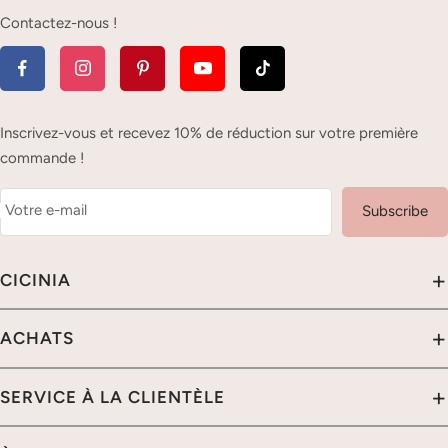
Contactez-nous !
Inscrivez-vous et recevez 10% de réduction sur votre première
commande !
Votre e-mail
Subscribe
+
CICINIA
À PROPOS DE NOUS
+
ACHATS
POLITIQUE DE CONFIDENTIALITÉ
ACHETEZ PAR COULEUR
+
SERVICE À LA CLIENTÈLE
NOTRE GARANTIE
ACHETEZ PAR LONGUEUR
SÉCURITÉ DES DONNÉES
CONTACTEZ-NOUS