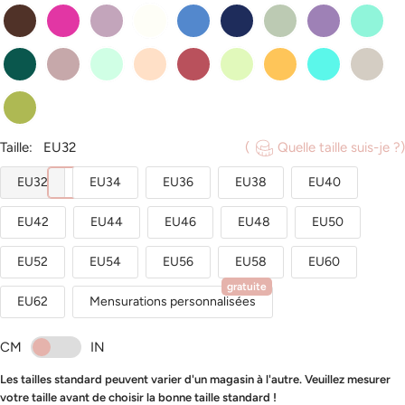
chocolat
fuchsia
glycine
ivoire
bleu
bleu_marine
sauge_poudree
tahiti
turquois
vert_fonce
vintage_mauve
vert_menthe
peche
rose_cannelle
sauge
souci
spa
taupe
trefle
Taille:
EU32
(
Quelle taille suis-je ?)
EU32
EU34
EU36
EU38
EU40
EU42
EU44
EU46
EU48
EU50
EU52
EU54
EU56
EU58
EU60
gratuite
EU62
Mensurations personnalisées
CM
IN
Les tailles standard peuvent varier d'un magasin à l'autre. Veuillez mesurer
votre taille avant de choisir la bonne taille standard !