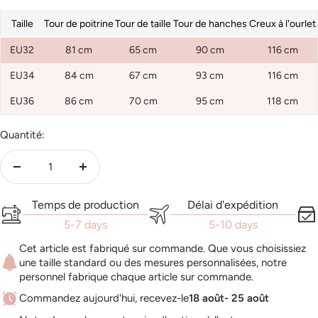
Taille
Tour de poitrine
Tour de taille
Tour de hanches
Creux à l'ourlet
EU32
81 cm
65 cm
90 cm
116 cm
EU34
84 cm
67 cm
93 cm
116 cm
EU36
86 cm
70 cm
95 cm
118 cm
Quantité:
Réduire
Augmenter
la
la
Temps de production
Délai d'expédition
quantité
quantité
5-7 days
5-10 days
Cet article est fabriqué sur commande. Que vous choisissiez
une taille standard ou des mesures personnalisées, notre
personnel fabrique chaque article sur commande.
Commandez aujourd'hui, recevez-le
18 août- 25 août