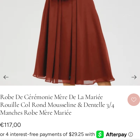
Aller
au
Robe De Cérémonie Mère De La Mariée
slide
Rouille Col Rond Mousseline & Dentelle 3/4
1
Manches Robe Mère Mariée
Prix
€117,00
de