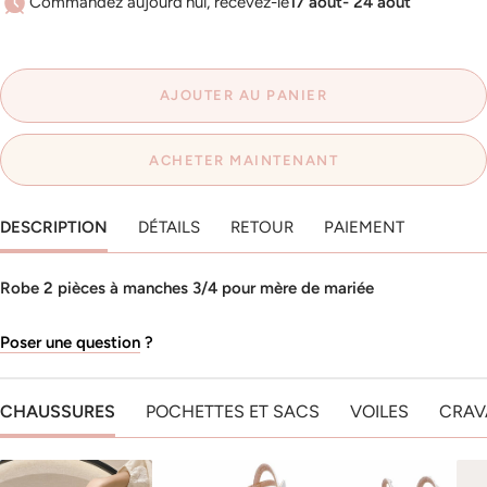
Commandez aujourd'hui, recevez-le
17 août- 24 août
AJOUTER AU PANIER
ACHETER MAINTENANT
DESCRIPTION
DÉTAILS
RETOUR
PAIEMENT
Robe 2 pièces à manches 3/4 pour mère de mariée
Poser une question
?
CHAUSSURES
POCHETTES ET SACS
VOILES
CRAV