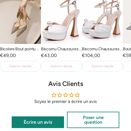
Bicolore Bout pointu Talon haut Paillettes Chaussures de soirée pour femmes
Biscornu Chaussures de mariage formelles avec grosse plateforme
Biscornu Chaussures de mariage formelles avec grosse plateforme et perles
Prix
Prix
Prix
Prix
€49,00
€43,00
€104,00
€59
de
de
de
de
Apercu rapide
Apercu rapide
Apercu rapide
vente
vente
vente
ven
Avis Clients
Soyez le premier à écrire un avis
Poser une
Écrire un avis
question