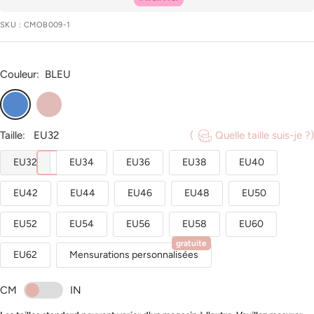
SKU :
CMOB009-1
Couleur:
BLEU
BLEU
ROSE_POUDRE
Taille:
EU32
(
Quelle taille suis-je ?)
EU32
EU34
EU36
EU38
EU40
EU42
EU44
EU46
EU48
EU50
EU52
EU54
EU56
EU58
EU60
gratuite
EU62
Mensurations personnalisées
CM
IN