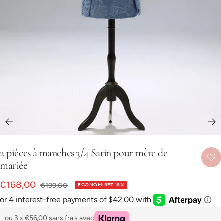
Aller
au
2 pièces à manches 3/4 Satin pour mère de
slide
mariée
1
Prix
€168,00
Prix
€199,00
ECONOMISEZ 16%
normal
de
vente
ou 3 x
€56,00
sans frais avec