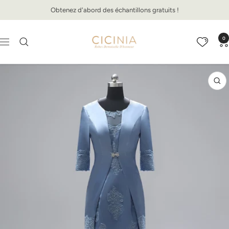
Passer
Obtenez d'abord des échantillons gratuits !
au
contenu
Cicinia.fr
0
Navigation
Zo